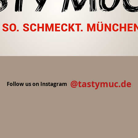
@tastymuc.de
Follow us on Instagram