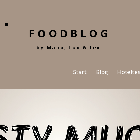
FOODBLOG
by Manu, Lu
x &
Lex
Start
Blog
Hoteltes