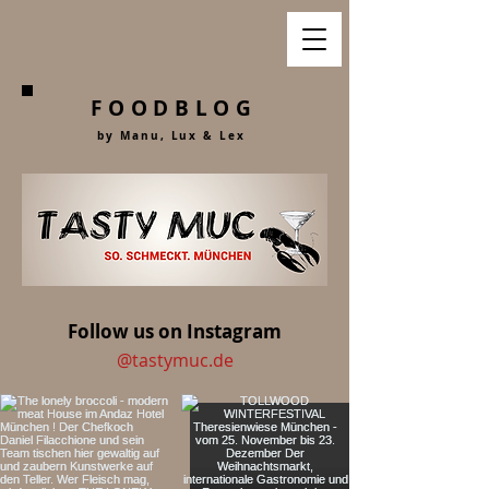
FOODBLOG
by Manu, Lu
x &
Lex
Follow us on Instagram
@tastymuc.de