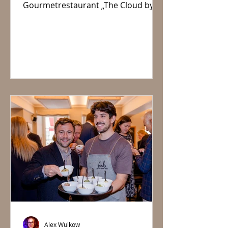
Gourmetrestaurant „The Cloud by
Käfer“ in der BMW Welt im Juli ein
neues Kapitel aufgeschlagen:
„Season II – Whispers of the
Rainforest“
Alex Wulkow