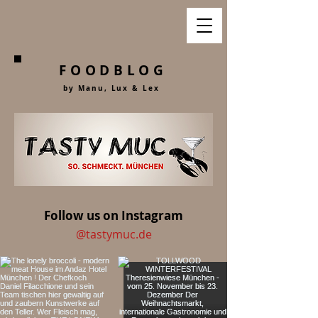
FOODBLOG
by Manu, Lu
x &
Lex
Follow us on Instagram
@tastymuc.de