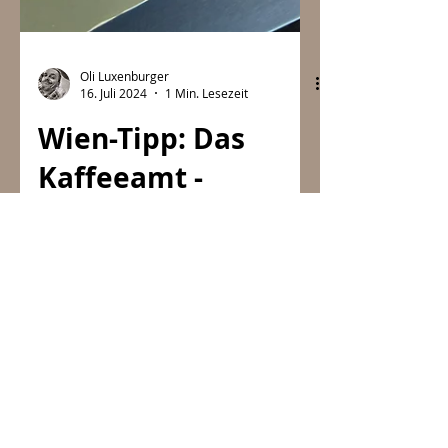
Oli Luxenburger
16. Juli 2024
1 Min. Lesezeit
Wien-Tipp: Das
Kaffeeamt -
Münchner Charme
goes to Vienna
Heute hat TASTY MUC einen heißen
Frühstücks-Tipp für euren nächsten
Wien-Trip: Das Kaffeeamt . Amelie
und Leo aus München kamen