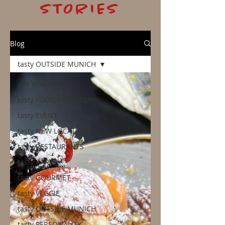
STORIES
Blog
tasty OUTSIDE MUNICH
alle Beiträge
tasty FOOD REPORTER
tasty EVENT
tasty NEW LOCATIONS
tasty RESTAURANTS
tasty BARS
tasty GOURMET
tasty VEGGIE
tasty OUTSIDE MUNICH
tasty PERSONALITY