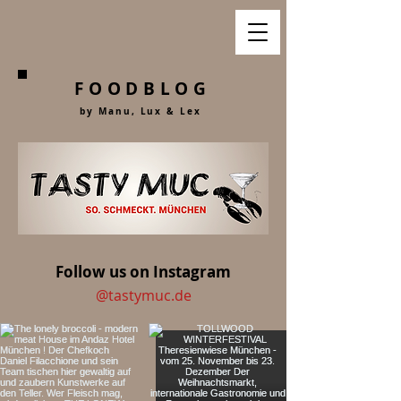
FOODBLOG
by Manu, Lu
x &
Lex
Follow us on Instagram
@tastymuc.de