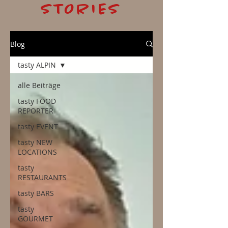
STORIES
Blog
tasty ALPIN
alle Beiträge
tasty FOOD
REPORTER
tasty EVENT
tasty NEW
LOCATIONS
tasty
RESTAURANTS
tasty BARS
tasty
GOURMET