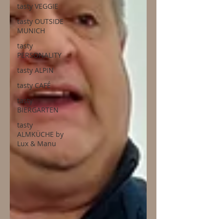
tasty VEGGIE
tasty OUTSIDE
MUNICH
tasty
PERSONALITY
tasty ALPIN
tasty CAFÉ
tasty
BIERGARTEN
tasty
ALMKÜCHE by
Lux & Manu