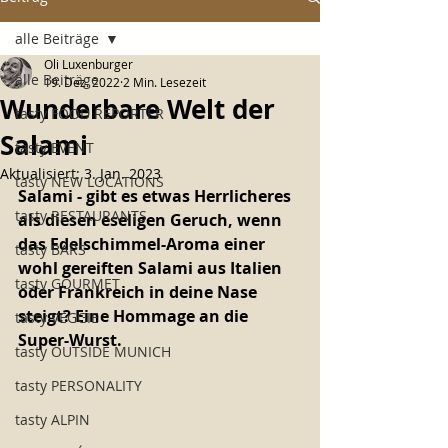
alle Beiträge
Oli Luxenburger
alle Beiträge
19. Dez. 2022
2 Min. Lesezeit
Wunderbare Welt der
tasty FOOD REPORTER
Salami
tasty EVENT
Aktualisiert:
3. Jan. 2023
tasty NEW LOCATIONS
Salami - gibt es etwas Herrlicheres 
tasty RESTAURANTS
als diesen eseligen Geruch, wenn 
das Edelschimmel-Aroma einer 
tasty BARS
wohl gereiften Salami aus Italien 
tasty GOURMET
oder Frankreich in deine Nase 
steigt? Eine Hommage an die 
tasty VEGGIE
Super-Wurst. 
tasty OUTSIDE MUNICH
tasty PERSONALITY
tasty ALPIN