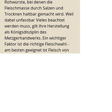
Rohwürste, bei denen die 
Fleischmasse durch Salzen und 
Trocknen haltbar gemacht wird. Weil 
dabei unfassbar Vieles beachtet 
werden muss, gilt ihre Herstellung 
als Königsdisziplin des 
Metzgerhandwerks. Ein wichtiger 
Faktor ist die richtige Fleischwahl - 
am besten geeignet ist Fleisch von 
älteren Tieren, die richtig gefüttert 
wurden. Das wirkt sich sowohl auf 
die Farbe als auch auf den 
Reifeprozess positiv aus. Salami mit 
Belag - mit Reifungsflora, 
Reifungsaroma und 
Edelschimmelbelag - reift je nach 
Sorte zwischen 8 bis 14 Wochen, 
ohne Belag etwa 4 bis 8 Wochen.