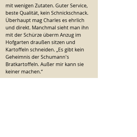
mit wenigen Zutaten. Guter Service, 
beste Qualität, kein Schnickschnack. 
Überhaupt mag Charles es ehrlich 
und direkt. Manchmal sieht man ihn 
mit der Schürze überm Anzug im 
Hofgarten draußen sitzen und 
Kartoffeln schneiden. „Es gibt kein 
Geheimnis der Schumann's 
Bratkartoffeln. Außer mir kann sie 
keiner machen.“
Historie der Pfannen-Erdäpfel 
Die genaue Herkunft der 
Bratkartoffeln ist umstritten, aber 
sie sind wahrscheinlich irgendwann 
im 19. Jahrhundert in der Schweiz 
entstanden. Die Bratkartoffeln 