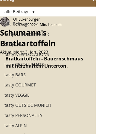
alle Beiträge
Oli Luxenburger
alle Beiträge
19. Dez. 2022
1 Min. Lesezeit
Schumann's
tasty FOOD REPORTER
Bratkartoffeln
tasty EVENT
Aktualisiert:
3. Jan. 2023
tasty NEW LOCATIONS
Bratkartoffeln - Bauernschmaus 
tasty RESTAURANTS
mit herzhaftem Unterton.
tasty BARS
tasty GOURMET
tasty VEGGIE
tasty OUTSIDE MUNICH
tasty PERSONALITY
tasty ALPIN