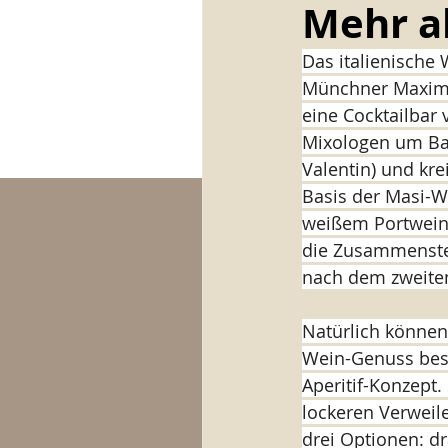
Mehr al
Das italienische 
tasty ALPIN
tasty CAFÉ
Münchner Maximil
eine Cocktailbar
Mixologen um Ba
Valentin) und kre
Basis der Masi-We
weißem Portwein,
die Zusammenstel
nach dem zweiten
Natürlich können
Wein-Genuss beste
Aperitif-Konzept.
lockeren Verweil
drei Optionen: d