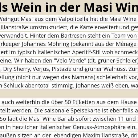
s Wein in der Masi Wi
Weingut Masi aus dem Valpolicella hat die Masi Wine 
tasty BIERGARTEN
tasty ALMKÜCHE by Lux & Manu
ianstraße umstrukturiert, die Karte erweitert und g
 verwandelt. Hinter dem Bartresen steht ein Team von
rkeeper Johannes Möhring (bekannt aus der Ménage 
iert im typisch italienischen Aperitif-Stil wohlschmec
ine. Wir haben den "Velo Verde" (dt. grüner Schleier)
 Dry Sherry, Verjus, Pistazie und grüner Walnuss. Zu
lung (nicht nur wegen des Namens) schleierhaft vor,
 Schluck aber total stimmig. Johannes weiß eben, wa
 auch weiterhin die über 50 Etiketten aus dem Haus
llt werden. Die saisonale Speisekarte ist ebenfalls 
 So lädt die Masi Wine Bar ab sofort zwischen 11 und
en in herzlicher italienischer Genuss-Atmosphäre ein.
raußen sitzen an der lebendigen Maximilianstraße, dr