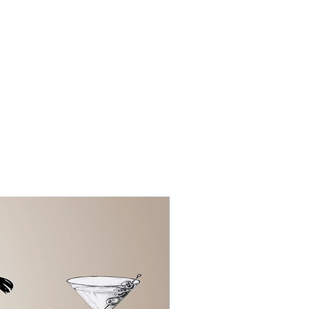
ts
über uns
mehr