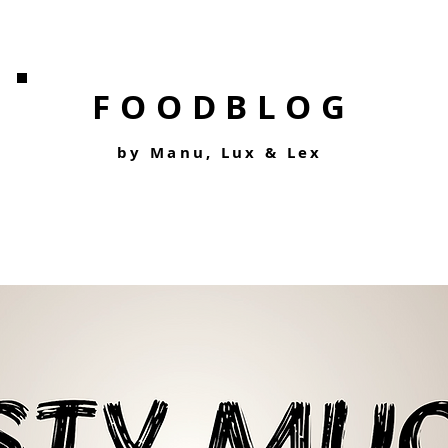
FOODBLOG
by Manu, Lu
x &
Lex
Start
Blog
Hoteltes