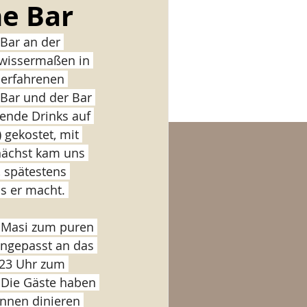
ne Bar
Bar an der 
ewissermaßen in 
 erfahrenen 
Bar und der Bar 
kende Drinks auf 
 gekostet, mit 
nächst kam uns 
 spätestens 
s er macht. 
e Masi zum puren 
angepasst an das 
 23 Uhr zum 
 Die Gäste haben 
innen dinieren 