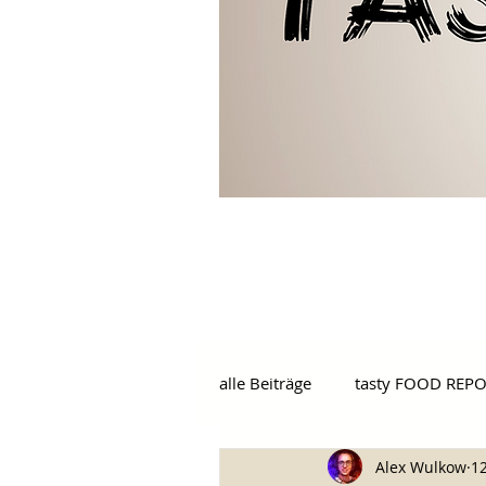
alle Beiträge
tasty FOOD REP
Alex Wulkow
12
tasty BARS
tasty GOUR