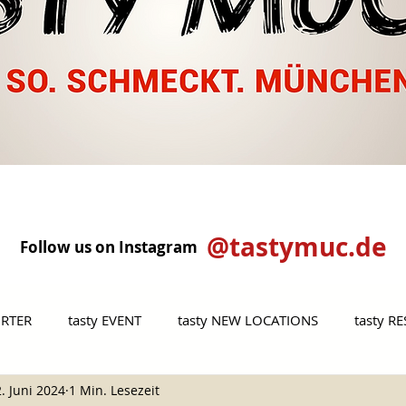
@tastymuc.de
Follow us on Instagram
ORTER
tasty EVENT
tasty NEW LOCATIONS
tasty R
. Juni 2024
1 Min. Lesezeit
MET
tasty VEGGIE
tasty OUTSIDE MUNICH
tasty P