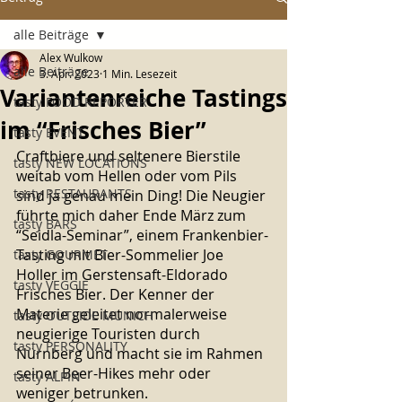
alle Beiträge
Alex Wulkow
alle Beiträge
3. Apr. 2023
1 Min. Lesezeit
Variantenreiche Tastings
tasty FOOD REPORTER
im “Frisches Bier”
tasty EVENT
Craftbiere und seltenere Bierstile 
tasty NEW LOCATIONS
weitab vom Hellen oder vom Pils 
tasty RESTAURANTS
sind ja genau mein Ding! Die Neugier 
führte mich daher Ende März zum 
tasty BARS
“Seidla-Seminar”, einem Frankenbier-
Tasting mit Bier-Sommelier Joe 
tasty GOURMET
Holler im Gerstensaft-Eldorado 
tasty VEGGIE
Frisches Bier. Der Kenner der 
Materie geleitet normalerweise 
tasty OUTSIDE MUNICH
neugierige Touristen durch 
tasty PERSONALITY
Nürnberg und macht sie im Rahmen 
seiner Beer-Hikes mehr oder 
tasty ALPIN
weniger betrunken. 