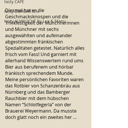
tasty CAFÉ
Diesmal hat er die 
tasty BIERGARTEN
Geschmacksknospen und die 
tasty ALMKÜCHE by Lux & Manu
Trinkfestigkeit der Münchnerinnen 
und Münchner mit sechs 
ausgewählten und aufeinander 
abgestimmten fränkischen 
Spezialitäten getestet. Natürlich alles 
frisch vom Fass! Und garniert mit 
allerhand Wissenswertem rund ums 
Bier aus berufenem und hörbar 
fränkisch sprechendem Munde. 
Meine persönlichen Favoriten waren 
das Rotbier von Schanzenbräu aus 
Nürnberg und das Bamberger 
Rauchbier mit dem hübschen 
Namen “Schlotfegerla” von der 
Brauerei Weyermann. Da musste 
doch glatt noch ein zweites her …