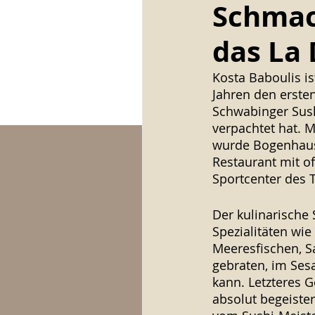
Schmac
das La
tasty ALPIN
tasty CAFÉ
Kosta Baboulis i
Jahren den ersten
Schwabinger Sush
verpachtet hat. M
wurde Bogenhause
Restaurant mit o
Sportcenter des T
Der kulinarische
Spezialitäten wie
Meeresfischen, Sa
gebraten, im Ses
kann. Letzteres 
absolut begeiste