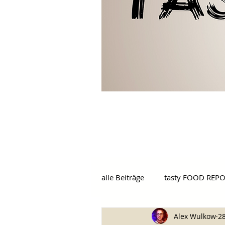
alle Beiträge
tasty FOOD REP
Alex Wulkow
28
tasty BARS
tasty GOUR