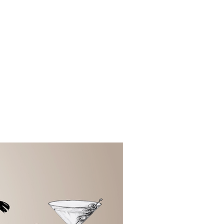
ts
über uns
mehr