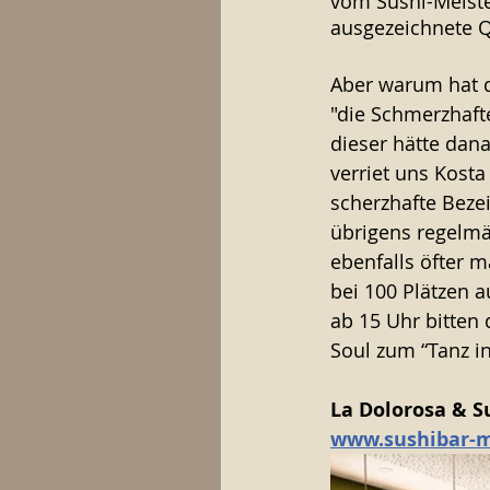
vom Sushi-Meister
ausgezeichnete Qu
Aber warum hat d
"die Schmerzhaft
dieser hätte dana
verriet uns Kosta
scherzhafte Beze
übrigens regelmä
ebenfalls öfter 
bei 100 Plätzen a
ab 15 Uhr bitten
Soul zum “Tanz in
La Dolorosa & Su
www.sushibar-