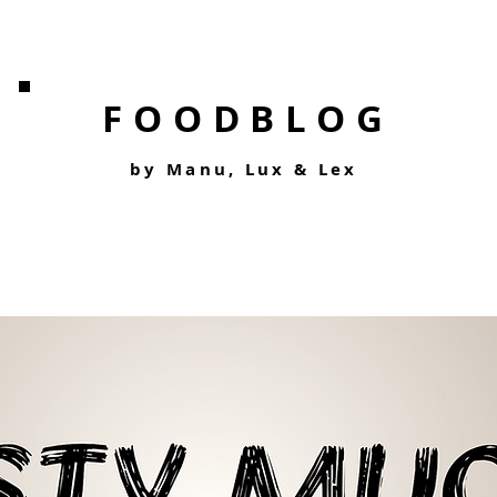
FOODBLOG
by Manu, Lu
x &
Lex
Start
Blog
Hoteltes