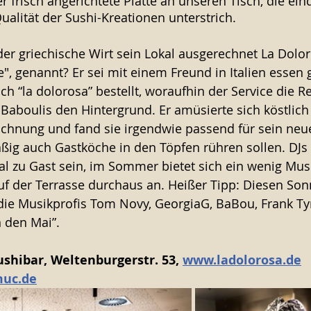
 frisch angerichtete Platte an unseren Tisch, die eind
alität der Sushi-Kreationen unterstrich. 
er griechische Wirt sein Lokal ausgerechnet La Dolor
e", genannt? Er sei mit einem Freund in Italien essen
ch “la dolorosa” bestellt, woraufhin der Service die 
 Baboulis den Hintergrund. Er amüsierte sich köstlich
ichnung und fand sie irgendwie passend für sein neue
ßig auch Gastköche in den Töpfen rühren sollen. DJs
mal zu Gast sein, im Sommer bietet sich ein wenig Mu
uf der Terrasse durchaus an. Heißer Tipp: Diesen Sonnt
 die Musikprofis Tom Novy, GeorgiaG, BaBou, Frank T
 den Mai”. 
shibar, Weltenburgerstr. 53, 
www.ladolorosa.de
muc.de