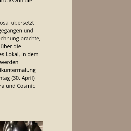
rucksvoll die 
osa, übersetzt 
 gegangen und 
Rechnung brachte, 
 über die 
s Lokal, in dem 
 werden 
sikuntermalung 
ag (30. April) 
yra und Cosmic 