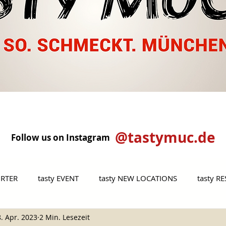
@tastymuc.de
Follow us on Instagram
ORTER
tasty EVENT
tasty NEW LOCATIONS
tasty R
. Apr. 2023
2 Min. Lesezeit
MET
tasty VEGGIE
tasty OUTSIDE MUNICH
tasty P