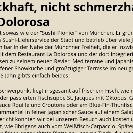
khaft, nicht schmerzha
 Dolorosa
tasty BIERGARTEN
tasty ALMKÜCHE by Lux & Manu
st sowas wie der “Sushi-Pionier” von München. Er grün
 Sushi-Lieferservice der Stadt und betrieb über viele J
ibar in der Nähe der Münchner Freiheit, die er inzwi
it dem Restaurant La Dolorosa und der dort integrier
n zu seinem neuen Revier. Mediterrane und japanis
ffener Showküche und großzügiger Terrasse im neu g
S Jahn gibt’s einfach beides. 
 Schwerpunkt liegt insgesamt auf frischem Fisch, wie
 der passierten Fischsuppe St. Jacques mit Oktopus, G
uce Rouille und Croutons oder am Blue-Fin-Thunfisch 
ammantel in feiner japanischer Sauce auf einem Sala
Gericht konnten wir bei unserem Besuch auch kosten 
rt, wie übrigens auch vom Weißfisch-Carpaccio. Späte