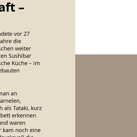
ft –
dete vor 27 
ahre die 
schen weiter 
ten Sushibar 
che Küche – im 
ebauten 
 man an 
arnelen, 
als Tataki, kurz 
tbett erkennen 
und waren 
r kam noch eine 